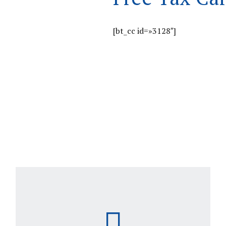
[bt_cc id=»3128″]