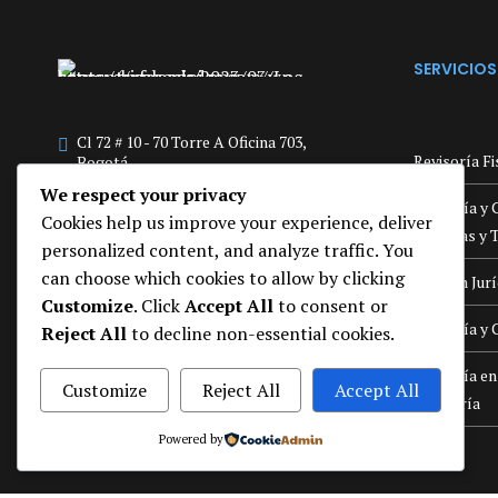
SERVICIOS
Cl 72 # 10 - 70 Torre A Oficina 703,
Revisoría F
Bogotá
We respect your privacy
312 5666667
Asesoría y 
Cookies help us improve your experience, deliver
Finanzas y T
info@hfrasociados.com
personalized content, and analyze traffic. You
can choose which cookies to allow by clicking
Gestión Jur
Síguenos:
Customize
. Click
Accept All
to consent or
Asesoría y 
Reject All
to decline non-essential cookies.
Asesoría en
Customize
Reject All
Accept All
Auditoría
Powered by