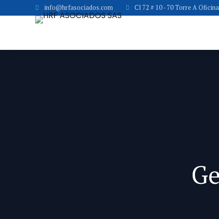
info@hrfasociados.com
Cl 72 # 10 - 70 Torre A Oficin
Ge