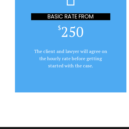
BASIC RATE FROM
250
$
The client and lawyer will agree on
the hourly rate before getting
started with the case.